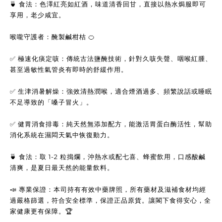
🍵 食法：色澤紅亮如紅酒，味道清香回甘，直接以熱水焗服即可
享用，老少咸宜。
喉嚨守護者：醃製鹹柑桔 🍊
✅ 極速化痰定咳：傳統古法鹽醃技術，針對久咳失聲、咽喉紅腫、
甚至過敏性氣管炎有即時的舒緩作用。
✅ 生津消暑解燥：強效清熱潤喉，適合煙酒過多、頻繁說話或睡眠
不足導致的「嗓子冒火」。
✅ 健胃消食排毒：純天然無添加配方，能激活胃蛋白酶活性，幫助
消化系統在濕悶天氣中恢復動力。
🍵 食法：取 1-2 粒搗爛，沖熱水或配七喜、蜂蜜飲用，口感酸鹹
清爽，是夏日最天然的能量飲料。
📣 專業保證：本司持有有效中藥牌照，所有藥材及滋補食材均經
過嚴格篩選，符合安全標準，保證正品原貨。讓閣下食得安心，全
家健康更有保障。🏆