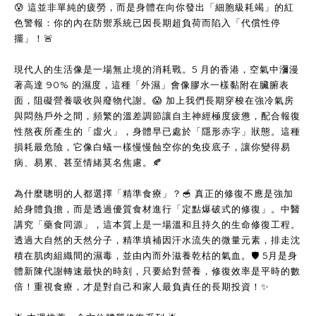
😰 這並非單純的疲勞，而是身體在向你發出「細胞級耗竭」的紅
色警報：你的內在防禦系統已因長期超負荷而陷入「代償性停
擺」！🚨
現代人的生活像是一場無止境的消耗戰。5 月的香港，空氣中瀰漫
著高達 90% 的濕度，這種「外濕」會像膠水一樣黏附在臟腑表
面，阻礙營養吸收與廢物代謝。😱 加上我們長期穿梭在強冷氣房
與悶熱戶外之間，頻繁的溫差調節讓自主神經極度疲憊，配合報復
性熬夜所產生的「虛火」，身體早已處於「隱形赤字」狀態。這種
損耗最危險，它像白蟻一樣慢慢蝕空你的免疫底子，讓你變得易
病、易累、甚至情緒莫名焦慮。🍂
為什麼聰明的人都選擇「精準食療」？🥣 真正的修復不應是強加
給身體負擔，而是透過優質食材進行「定點爆破式的修復」。中醫
講究「藥食同源」，這本質上是一場溫和且持久的生命修復工程。
透過大自然的天然分子，精準填補因汗水流失的微量元素，排走沈
積在肌肉組織間的濕毒，並由內而外滋養乾枯的氣血。🛡️ 5月是身
體新陳代謝轉速最快的時刻，只要給對營養，修復效率是平時的數
倍！重視食療，才是對自己和家人最負責任的長期投資！✨