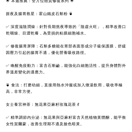
🌟 本週推薦：全方位體質修復系列 🌟
捱夜及腸胃救星：霍山鐵皮石斛粉 🍵
✅ 深度滋陰潤燥：針對長期熬夜導致的「陰虛火旺」，精準改善口
乾咽燥、目澀乾癢，為受損的粘膜細胞補水。
✅ 修復腸胃屏障：石斛多糖能在胃部表面形成分子級保護膜，舒緩
因壓力引起的腸胃不適，優化營養吸收路徑。
✅ 喚醒免疫動力：富含石斛鹼，能強化白細胞活性，提升身體對外
界溫差變化的適應力。
🍵 食法：打磨幼細，直接用熱水沖服或加入燉湯飲用，吸收率極
高，非常方便。
女士養宮神茶：無花果亞麻籽玫瑰花茶 💃
✅ 精準調節內分泌：無花果與亞麻籽富含天然植物黃體酮，能平衡
女性賀爾蒙，改善生理期不適及臉色暗黃。