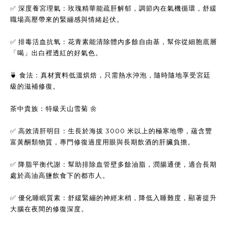
✅ 深度養宮理氣：玫瑰精華能疏肝解郁，調節內在氣機循環，舒緩
職場高壓帶來的緊繃感與情緒起伏。
✅ 排毒活血抗氧：花青素能清除體內多餘自由基，幫你從細胞底層
「喝」出白裡透紅的好氣色。
🍵 食法：真材實料低溫烘焙，只需熱水沖泡，隨時隨地享受宮廷
級的滋補修復。
茶中貴族：特級天山雪菊 🌼
✅ 高效清肝明目：生長於海拔 3000 米以上的極寒地帶，蘊含豐
富黃酮類物質，專門修復過度用眼與長期飲酒的肝臟負擔。
✅ 降脂平衡代謝：幫助排除血管壁多餘油脂，潤腸通便，適合長期
處於高油高鹽飲食下的都市人。
✅ 優化睡眠質素：舒緩緊繃的神經末梢，降低入睡難度，顯著提升
大腦在夜間的修復深度。