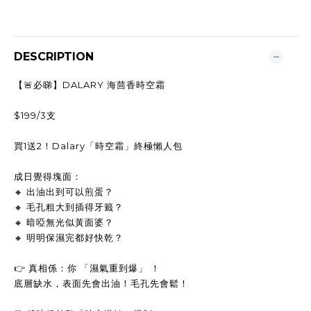
DESCRIPTION
【🚨必睇】DALARY 海茴香時空霜
$199/3支
買1送2！Dalary「時空霜」終極懶人包
成日覺得塊面：
🔸 出油出到可以煎蛋？
🔸 毛孔粗大到插得牙籤？
🔸 暗啞無光似黃面婆？
🔸 明明保濕完都好快乾？
👉 真相係：你 「濕氣重到爆」 ！
底層缺水，表面先會出油！毛孔先會鬆！