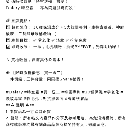
⏰ 係時候啟動「時空逆轉」機制！
Dalary 時空霜 — 專為問題肌膚而設！
🌈 皇牌賣點：
1️⃣ 超強陣容： 30種保濕成分 + 5大韓國專利（庫拉索蘆薈、神經
酰胺、二裂酵母發酵產物...）
2️⃣ 終極目標： ✅ 零老化 ✅ 淡紋 ✅ 抑制色素
3️⃣ 即時效果： 一抹，毛孔細緻，油光BYEBYE，光澤返晒嚟！
💧 質地輕盈，皮膚真係飲飽水！
🎁 【限時激抵優惠—買一送二】
一件價錢，三件貨量！同閨蜜Share都得！
#Dalary #時空霜 #買一送二 #韓國專利 #30種保濕 #零老化 #
淡紋專家 #收毛孔 #對抗濕氣面 #香港護膚品
==
⚠️
聲明
⚠️
==
1.
本貨品為平行進口正貨
2.
聲明：所有帖文內容只作分享及參考用途。為免混淆視聽，所有
商標或版權均屬有關商品品牌商標的持有人，敬請留意。