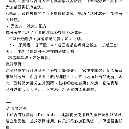
• 事實： 發酵液含有大量的氨基酸和多醣體，這些成分天生具有強
大的舒緩與抗炎能力。
• 結論： 它在煥膚的同時不斷修補屏障，抵消了活性成分可能帶來
的燥感。
3. 完善的「滅火」配方
成分表中包含了大量的屏障修復與舒緩成分：
• 三重神經醯胺：填補細胞間質，加固防禦。
• B5 + 尿囊素 + 甘草酸 2K：這三者是皮膚科公認的「抗敏三劍
客」，能即時壓制任何潛在的過敏反應。
• 積雪草萃取：強效鎮靜。
總結事實：
這款精華的設計邏輯是「修復大於煥膚」。它並非靠強行剝落角質
來達到效果，而是透過「激活細胞再生」來由內而外自然更新。因
此，對於絕大部分皮膚類型（包括輕微敏感肌）來說，它確實是一
款可以放心天天使用、不容易引起過敏的溫和精華。
—-
💡 專業建議：
由於含有視黃醇（Retinol），建議初次使用時先進行局部測試以
建立耐受性，並於夜間使用。白天請務必加強防曬，以保護新生肌
膚。