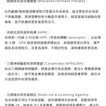
• 細胞再生與深層修復 (Placenta Ferment Filtrate)：
以乳酸菌/豬胎盤發酵液取代普通水作為基底，蘊含豐富的生長因
子與氨基酸。透過發酵技術大幅提升滲透力，能直接激活細胞自我
修復，提升肌膚的更新速度與活力。
• 高效抗老與溫和煥膚 (HPR)：
採用新一代維 A 衍生物 HPR（羥基頻哪酮 retinoate）。比起傳
統 A 醇，HPR 能直接與細胞受體結合，刺激膠原蛋白再生、撫平
細紋及改善暗沉，且更為溫和、不穩定性低，讓煥膚過程更高效。
• 三重神經醯胺與屏障重建 (Ceramides NP/NG/AP)：
結合三種關鍵神經醯胺，模擬皮膚天然皮脂膜。配合α-葡聚糖寡糖
（益生元），能平衡皮膚表面菌群，從根源強韌肌膚屏障，鎖住水
分並抵禦外在環境傷害。
• 立體補水與舒緩穩定 (Multi-HA & Soothing Agents)：
包含四種不同分子的玻尿酸，達到層層灌水的效果。搭配積雪草、
甘草酸 2K、維他命 B5 及尿囊素，能即時舒緩肌膚壓力，減少抗