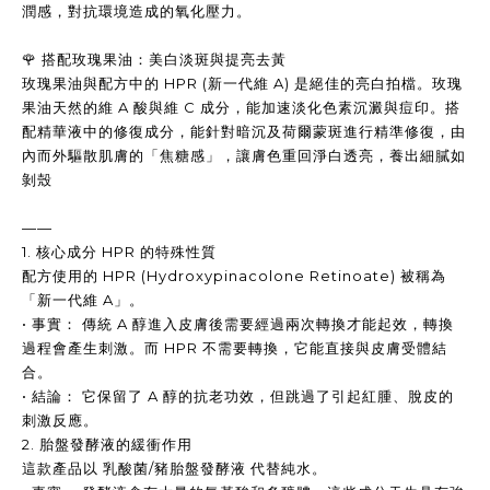
潤感，對抗環境造成的氧化壓力。
🌹 搭配玫瑰果油：美白淡斑與提亮去黃
玫瑰果油與配方中的 HPR (新一代維 A) 是絕佳的亮白拍檔。玫瑰
果油天然的維 A 酸與維 C 成分，能加速淡化色素沉澱與痘印。搭
配精華液中的修復成分，能針對暗沉及荷爾蒙斑進行精準修復，由
內而外驅散肌膚的「焦糖感」，讓膚色重回淨白透亮，養出細膩如
剝殼
——
1. 核心成分 HPR 的特殊性質
配方使用的 HPR (Hydroxypinacolone Retinoate) 被稱為
「新一代維 A」。
• 事實： 傳統 A 醇進入皮膚後需要經過兩次轉換才能起效，轉換
過程會產生刺激。而 HPR 不需要轉換，它能直接與皮膚受體結
合。
• 結論： 它保留了 A 醇的抗老功效，但跳過了引起紅腫、脫皮的
刺激反應。
2. 胎盤發酵液的緩衝作用
這款產品以 乳酸菌/豬胎盤發酵液 代替純水。