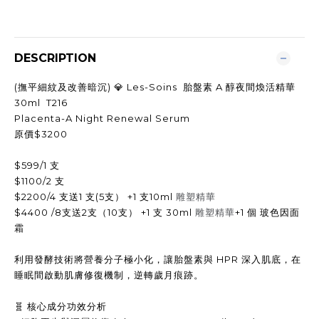
DESCRIPTION
(撫平細紋及改善暗沉) 💎 Les-Soins 胎盤素 A 醇夜間煥活精華
30ml T216
Placenta-A Night Renewal Serum
原價$3200
$599/1 支
$1100/2 支
$2200/4 支送1 支(5支） +1 支10ml
雕塑精華
$4400 /8支送2支（10支） +1 支 30ml
雕塑精華
+1 個 玻色因面
霜
利用發酵技術將營養分子極小化，讓胎盤素與 HPR 深入肌底，在
睡眠間啟動肌膚修復機制，逆轉歲月痕跡。
🧬 核心成分功效分析