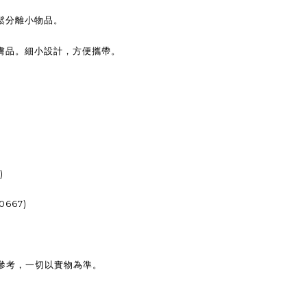
鬆分離小物品。
膚品。細小設計，方便攜帶。
)
)
0667)
參考，一切以實物為準。