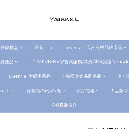
佳節禮盒 ✨
最新上市
Les -soins天然有機品牌產品
瘦身產品
LE BIEVIANA彩寶高碳鑽/莫桑GRA認證D gra
Dermier大優惠系列
✨韓國貴婦品牌產品
個人護
a.L)
保健類/維他命/丸
家品電器
大品牌香
6/8直播推介