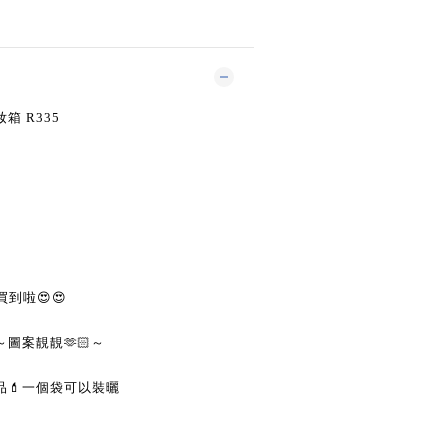
 R335
買到啦
😍😍
～圖案靚靚
🫶🏻
～
品
💄
一個袋可以裝曬
♪