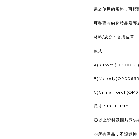
易於使用的規格，可輕
可整齊收納化妝品及護
/
材料
成分：合成皮革
款式
A)Kuromi(OP00665
B)Melody(OP00666
C)Cinnamoroll(OP0
18*11*11cm
尺寸：
⭕
以上資料及圖片只供
📣
所有產品，不設退換