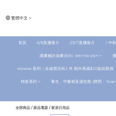
繁體中文
首頁
6/8直播推介
29/7直播推介
✨中秋
護膚秘訣油膚法Ric derma skin
sliswiss 系列 ✨全線買任何2 件 額外再減$20如此類推
時裝系列
養生、中藥材及湯包類 (牌照 - Yoann
全部商品
/
家品電器
/
家居日用品