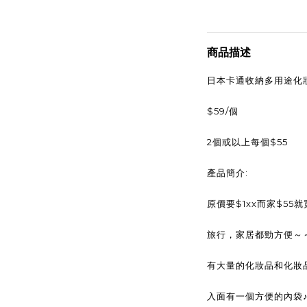
商品描述
日本卡通收納多用途化妝箱
$59/
個
2
$55
個或以上每個
:
產品簡介
$1xx
$55
原價要
而家
就
旅行，家居都勁方便～
有大量的化妝品和化妝
入面有一個方便的內袋