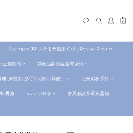
Stemora JP ステモラ細胞 CelluRevive Pro+
de|正價款式
其他品牌美容護膚系列
理(身體/口腔/手部/腳部/其他）
完美彩妝系列
水/香薰
Suki 小分享
會員必讀及運費需知