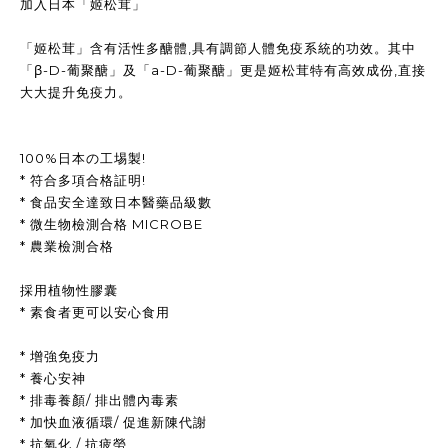
加入日本「姬松茸」
「姬松茸」含有活性多醣體,具有調節人體免疫系統的功效。其中
「β-D-葡聚醣」及「a-D-葡聚醣」更是姬松茸特有高效成份,直接
大大提升免疫力。
100%日本の工埸製!
* 符合多項合格証明!
* 食品安全達致日本醫藥品級數
* 微生物檢測合格 MICROBE
* 農業檢測合格
採用植物性膠囊
* 素食者更可以安心食用
* 增強免疫力
* 養心安神
* 排毒養顏/ 排出體內毒素
* 加快血液循環/ 促進新陳代謝
* 抗氧化 / 抗疲勞