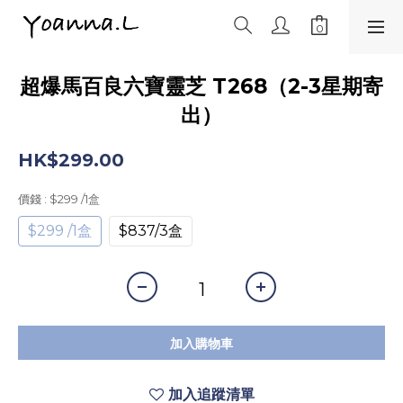
超爆馬百良六寶靈芝 T268（2-3星期寄
出）
HK$299.00
價錢
: $299 /1盒
$299 /1盒
$837/3盒
加入購物車
加入追蹤清單