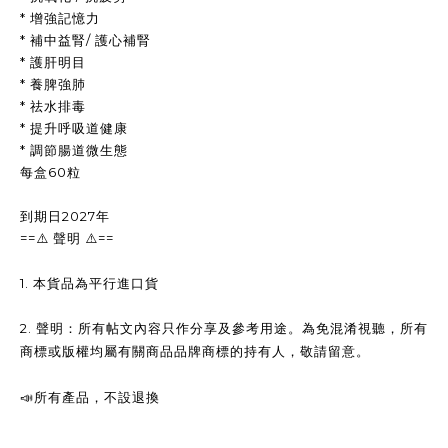
* 增強記憶力
* 補中益腎/ 護心補腎
* 護肝明目
* 養脾強肺
* 祛水排毒
* 提升呼吸道健康
* 調節腸道微生態
每盒60粒
到期日2027年
==
==
⚠️
聲明
⚠️
1.
本貨品為平行進口貨
2.
聲明：所有帖文內容只作分享及參考用途。為免混淆視聽，所有
商標或版權均屬有關商品品牌商標的持有人，敬請留意。
📣
所有產品，不設退換