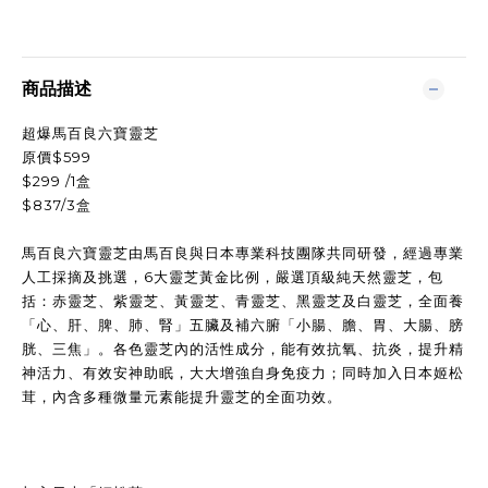
商品描述
超爆馬百良六寶靈芝
原價$599
$299 /1盒
$837/3盒
馬百良六寶靈芝由馬百良與日本專業科技團隊共同研發，經過專業
人工採摘及挑選，6大靈芝黃金比例，嚴選頂級純天然靈芝，包
括：赤靈芝、紫靈芝、黃靈芝、青靈芝、黑靈芝及白靈芝，全面養
「心、肝、脾、肺、腎」五臟及補六腑「小腸、膽、胃、大腸、膀
胱、三焦」。各色靈芝內的活性成分，能有效抗氧、抗炎，提升精
神活力、有效安神助眠，大大增強自身免疫力；同時加入日本姬松
茸，內含多種微量元素能提升靈芝的全面功效。