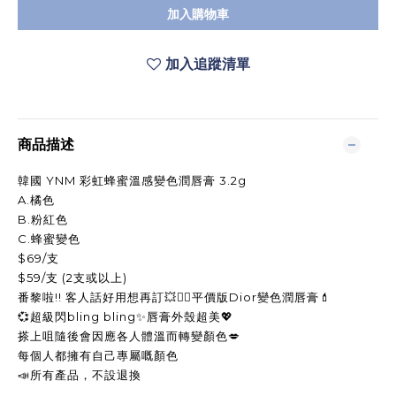
加入購物車
加入追蹤清單
商品描述
韓國 YNM 彩虹蜂蜜溫感變色潤唇膏 3.2g
A.橘色
B.粉紅色
C.蜂蜜變色
$69/支
$59/支 (2支或以上)
番黎啦!! 客人話好用想再訂
💥
💁‍♀
平價版Dior變色潤唇膏
💄
💞
超級閃bling bling
✨
唇膏外殼超美
💖
搽上咀隨後會因應各人體溫而轉變顏色
💋
每個人都擁有自己專屬嘅顏色
📣
所有產品，不設退換