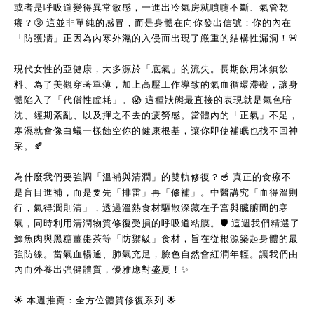
或者是呼吸道變得異常敏感，一進出冷氣房就噴嚏不斷、氣管乾
癢？
🤧
 這並非單純的感冒，而是身體在向你發出信號：你的內在
「防護牆」正因為內寒外濕的入侵而出現了嚴重的結構性漏洞！
🚨
現代女性的亞健康，大多源於「底氣」的流失。長期飲用冰鎮飲
料、為了美觀穿著單薄，加上高壓工作導致的氣血循環滯礙，讓身
體陷入了「代償性虛耗」。
😱
 這種狀態最直接的表現就是氣色暗
沈、經期紊亂、以及揮之不去的疲勞感。當體內的「正氣」不足，
寒濕就會像白蟻一樣蝕空你的健康根基，讓你即使補眠也找不回神
采。
🍂
為什麼我們要強調「溫補與清潤」的雙軌修復？
🥣
 真正的食療不
是盲目進補，而是要先「排雷」再「修補」。中醫講究「血得溫則
行，氣得潤則清」，透過溫熱食材驅散深藏在子宮與臟腑間的寒
氣，同時利用清潤物質修復受損的呼吸道粘膜。
🛡️
 這週我們精選了
鱷魚肉與黑糖薑棗茶等「防禦級」食材，旨在從根源築起身體的最
強防線。當氣血暢通、肺氣充足，臉色自然會紅潤年輕。讓我們由
內而外養出強健體質，優雅應對盛夏！
✨
🌟
 本週推薦：全方位體質修復系列 
🌟