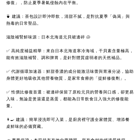
修復」，防止夏季暑氣侵蝕內在平衡。
🍵
 建議：茶包設計即沖即飲，清甜不膩，是對抗夏季「偽渴」與
熱毒的日常聖品。
滋陰補腎鮮味源：日本北海道元貝裙邊碎 
🐚
✅
 高純度補益精華：來自日本北海道寒冷海域，干貝素含量極高，
能有效滋陰補腎、調和脾胃，是針對體質虛弱者的天然補品。
✅
 代謝循環加速器：鮮甜香濃的成分能激活味蕾與胃液分泌，協助
身體更好地吸收其他營養物質，是家常食療的「提鮮修復劑」。
✅
 性價比修復首選：裙邊碎保留了原粒元貝的營養與口感，卻更易
入味，無論是煲湯還是蒸蛋，都能為日常飲食注入強大的修復能
量。
👨‍🍳
 建議：簡單浸洗即可入菜，是廚房裡守護全家體質、增添餐
桌鮮味的必備寶藏。