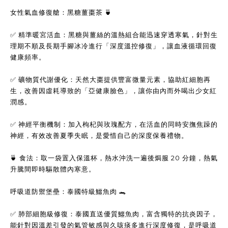
女性氣血修復艙：黑糖薑棗茶 
🍵
✅
 精準暖宮活血：黑糖與薑絲的溫熱組合能迅速穿透寒氣，針對生
理期不順及長期手腳冰冷進行「深度溫控修復」，讓血液循環回復
健康頻率。
✅
 礦物質代謝優化：天然大棗提供豐富微量元素，協助紅細胞再
生，改善因虛耗導致的「亞健康臉色」，讓你由內而外喝出少女紅
潤感。
✅
 神經平衡機制：加入枸杞與玫瑰配方，在活血的同時安撫焦躁的
神經，有效改善夏季失眠，是愛惜自己的深度保養禮物。
🍵
 食法：取一袋置入保溫杯，熱水沖洗一遍後焗服 20 分鐘，熱氣
升騰間即時驅散體內寒意。
呼吸道防禦堡壘：泰國特級鱷魚肉 
🐊
✅
 肺部細胞級修復：泰國直送優質鱷魚肉，富含獨特的抗炎因子，
能針對因溫差引發的氣管敏感與久咳痰多進行深度修復，是呼吸道