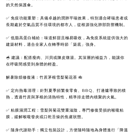
的天然保護傘。
✅
 免疫功能重塑：具備卓越的潤肺平喘效果，特別適合哮喘患者或
長期處於空氣品質不佳環境的都市人，從根源強化肺部防禦機制。
✅
 低脂高蛋白補給：味道鮮甜且極易吸收，為免疫系統提供強大的
建築材料，適合全家人在轉季時節「築底」強身。
🥣
 建議：配搭瘦肉、川貝或陳皮燉湯。其深層的補益力，能讓你
在呼吸間感受到身體的輕盈。
解暑除煩修復液：竹蔗茅根雪梨菊花茶 
🎋
✅
 定向熱毒清理：針對夏季頻繁食零食、BBQ、打邊爐導致的積
熱，透過竹蔗與茅根的清熱特性，精準排走體內積聚的火氣。
✅
 粘膜濕潤工程：雪梨與菊花雙重滋陰，專門修復受損的喉嚨粘
膜，緩解喉嚨發炎或口乾舌燥的焦慮狀態。
✅
 隨身代謝助手：獨立包裝設計，方便隨時隨地為身體進行「降溫