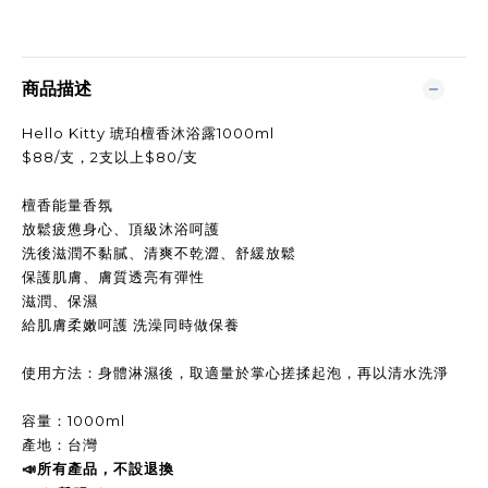
商品描述
Hello Kitty 琥珀檀香沐浴露1000ml
$88/支，2支以上$80/支
檀香能量香氛
放鬆疲憊身心、頂級沐浴呵護
洗後滋潤不黏膩、清爽不乾澀、舒緩放鬆
保護肌膚、膚質透亮有彈性
滋潤、保濕
給肌膚柔嫩呵護 洗澡同時做保養
使用方法：身體淋濕後，取適量於掌心搓揉起泡，再以清水洗淨
容量：1000ml
產地：台灣
所有產品，不設退換
📣