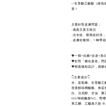
生育酚乙酸酯（維他
✅
害！
主要針對皮膚問題：
-
塊面又黃又暗沉
-
法令紋、眼尾紋好深，
-
皮膚好脆弱，一轉季就
一顆
=
抗糖
+
抗老
+
美
💖
針對「糖化衰老」問
💖
輕盈微粒設計，易吸
💖
主要成分
👇
👇
水、富勒烯、生育酚乙
視黃醇棕櫚酸酯、角鯊
白、法尼醇、甘油、聚
NS/
神經酰胺
NG
、野櫻
苯乙酮、乙醯基六肽
-8