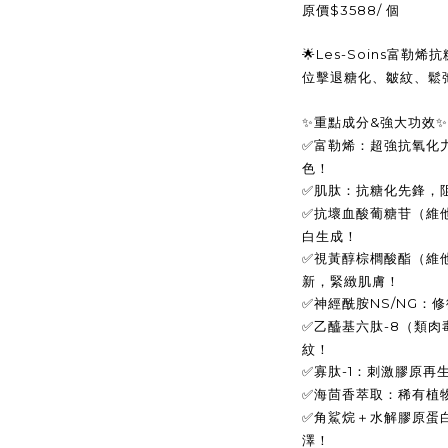
原價
$3588/
個
Les-Soins
富勒烯抗
🌟
位擊退糖化、皺紋、鬆
重點成分
&
強大功效
✨
✨
富勒烯：超強抗氧化
✅
色！
肌肽：抗糖化先鋒，
✅
抗壞血酸葡糖苷（維
✅
白生成！
視黃醇棕櫚酸酯（維
✅
新，緊緻肌膚！
神經酰胺
NS/NG
：修
✅
乙醯基六肽
-8
（類肉
✅
紋！
寡肽
-1
：刺激膠原再
✅
海茴香萃取：稀有植
✅
角鯊烷＋水解膠原蛋
✅
澤！