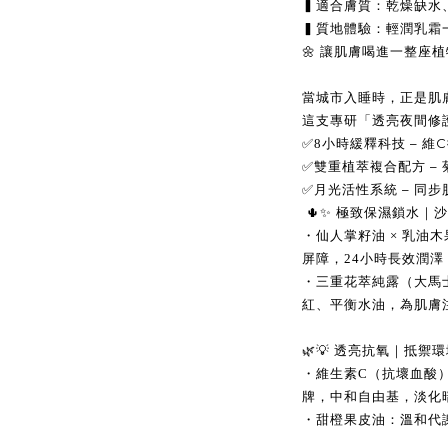
▍適合膚質：乾燥缺水
▍質地體驗：輕潤乳霜
🌼 讓肌膚喝進一整座
當城市入睡時，正是肌
這支專研「透亮夜間修
–
C
✅
8
小時緩釋科技
維
– 
✅
雙重植萃複合配方
–
✅
月光活性系統
同步
🌵✨ 極致保濕鎖水｜
・仙人掌籽油 × 乳油
屏障，24小時長效潤
・三重花萃純露（大馬
紅、平衡水油，為肌膚
🌿💡 透亮抗氧｜抵禦
・維生素C（抗壞血酸）
牌，中和自由基，淡化
・甜橙果皮油：溫和代