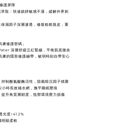
和修護屏障
盞花萃取：快速鎮靜敏感不適，緩解外界刺
力。
仿生保濕因子深層滲透，修復粗糙脫皮，重
肌膚修護密碼」
erii Water 深層舒緩泛紅緊繃，平衡肌底微炎
肌膚的隱形修護繃帶，敏弱時刻自帶安心
– 抑制酪氨酸酶活性，阻截暗沉因子積聚
2
小時長效補水網，撫平睡眠壓痕
– 提升角質層韌度，抵禦環境壓力損傷
41.2%
透光度↑
觸明顯柔軟