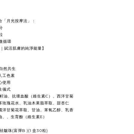
合「月光按摩法」：
分
拉
微循環
護膚｜賦活肌膚的純淨能量】
與自然共生
人工色素
心使用
生儀式
籽油、抗壞血酸（維生素C）
、
西洋甘菊
革玫瑰花水、乳油木果脂萃取、甜杏仁
國洋甘菊花萃取、甘油、苯氧乙醇、乳香
油、、生育酚（維生素E）
祛皺珠
(
富彈
B )(1
盒
30
粒
)