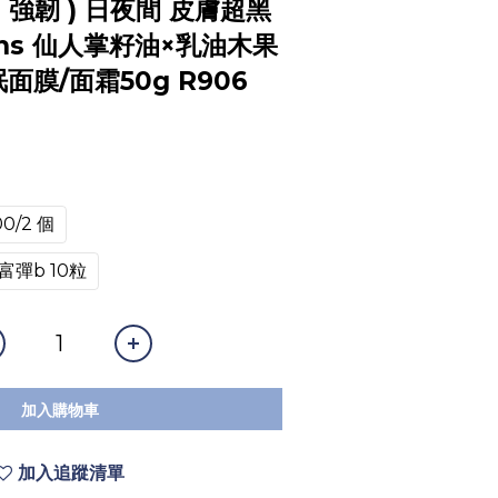
、強韌 ) 日夜間 皮膚超黑
oins 仙人掌籽油×乳油木果
面膜/面霜50g R906
00/2 個
 個富彈b 10粒
加入購物車
加入追蹤清單