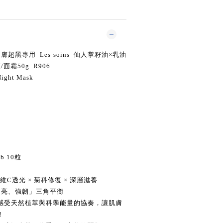
皮膚超黑專用 Les-soins 仙人掌籽油×乳油
面霜50g R906
Night Mask
b 10粒
維
C
透光
×
菊科
修復
×
深層滋養
、透亮、強韌」三角平衡
感受天然植萃與科學能量的協奏，讓肌膚
采！