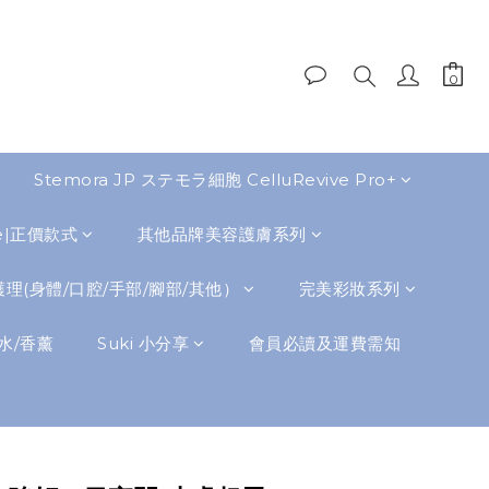
Stemora JP ステモラ細胞 CelluRevive Pro+
de|正價款式
其他品牌美容護膚系列
理(身體/口腔/手部/腳部/其他）
完美彩妝系列
水/香薰
Suki 小分享
會員必讀及運費需知