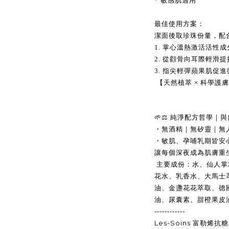
*
敏感肌適用
最佳使用方案：
潔面後取珍珠份量，配
1.
掌心溫熱激活活性成
2.
從顴骨向耳際輕滑提
3.
指尖輕彈蘋果肌促進
【天然植萃 × 科學
🌱⚖️ 純淨配方哲學｜
・無酒精｜無矽靈｜無
・敏肌、孕哺乳期皆安
讓每個深夜成為肌膚重
主要成份：水、仙人掌
花水、乳香水、大馬士
油、金盞花花萃取、德
油、尿囊素、甜橙果皮
------------
Les-Soins
富勒烯抗糖