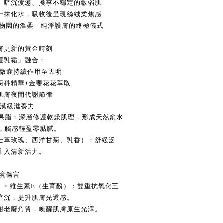
、暗沉疲憊、換季不穩定的敏弱肌
一抹化水，吸收後呈現絲絨柔焦感
植物園的溫柔｜純淨護膚的終極儀式
膚更新的黃金時刻
護乳霜」融合：
微囊持續作用至天明
菊科
+
精華
金盞花花萃取
肌膚夜間代謝節律
沙漠級滋養力
木果脂：深層修護乾燥肌理，形成天然鎖水
澤，觸感輕盈零黏膩。
士革玫瑰、西洋甘菊、乳香）：舒緩泛
注入清新活力。
環境傷害
 × 維生素E（生育酚）：雙重抗氧化王
暗沉，提升肌膚光透感。
謝老廢角質，喚醒肌膚原生光澤。