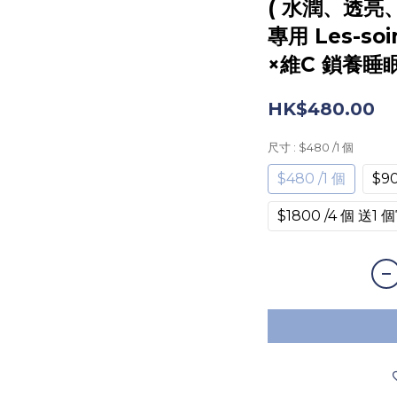
( 水潤、透亮
專用 Les-s
×維C 鎖養睡眠
HK$480.00
尺寸
: $480 /1 個
$480 /1 個
$9
$1800 /4 個 送1