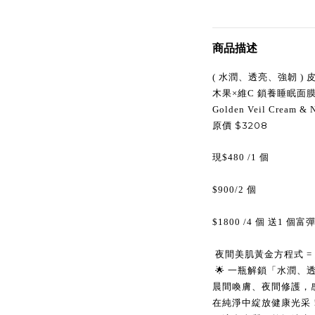
商品描述
( 水潤、透亮、強韌 ) 
木果×維C 鎖養睡眠面膜/
Golden Veil Cream & 
$3208
原價
現$480 /1 個
$900/2 個
$1800 /4 個 送1 個富彈
夜間美肌黃金方程式
=
🌟 一瓶解鎖「水潤
晨間喚膚、夜間修護，
在純淨中綻放健康光