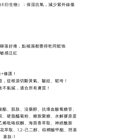
命
E
衍生物）：保湿抗氧，減少紫外線傷
睇落好倦，點補濕都覺得乾同鬆弛
敏感泛紅
白
+
修護！
題，從根源切斷黃氣、皺紋、鬆垮！
收不黏膩，適合所有膚質！
酸酯、肌肽、沒藥醇、抗壞血酸葡糖苷、
烷、硬脂醯菊粉、糖胺聚糖、水解膠原蛋
乙烯吡咯烷酮、海茴香萃取、神經酰胺
花萃取、
1,2-
己二醇、棕櫚酸甲酯、羥基
、寡肽
-1