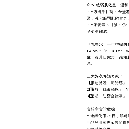
🌸🔧 敏弱肌救星｜溫
・*德國洋甘菊 × 金
激，強化脆弱肌防禦
・*尿囊素 × 甘油：
拾柔嫩觸感。
「乳香水｜千年聖樹的
Boswellia Cart
症，提升自癒力，宛如
感。
三大深夜修護奇效：
1️
⃣
晨起見證「透光感」
7
2️
⃣
喚醒「絲緞觸感」–
3️
⃣
築起「防禦金鐘罩」
實驗室實證數據：
28
*
連續使用
日，肌膚
* 93%
用家表示晨間膚