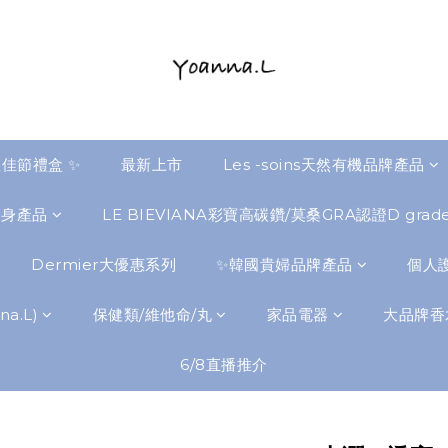
佳節禮盒 ✨
最新上市
Les -soins天然有機品牌產品
瘦身產品
LE BIEVIANA彩寶高碳鑽/莫桑GRA認證D gra
Dermier大優惠系列
✨韓國貴婦品牌產品
個人護
a.L)
保健類/維他命/丸
家品電器
大品牌香
6/8直播推介