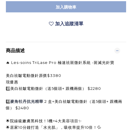
加入購物車
加入追蹤清單
商品描述
🔥 Les-soins TriLase Pro 極速祛斑微針系統 -斑滅光針寶
美白祛皺電動微針原價$3380
現優惠
1️⃣美白祛皺電動微針（送5個頭+ 跟機兩個） $2280
2️⃣
麥角牡丹抗光精華
2 盒+美白祛皺電動微針（送5個頭+ 跟機兩
個） $2480
🌟院線級嫩膚黑科技！1機=4大美容項目✨
🌟居家10分鐘打造「水光肌」，吸收率提升10倍！💦