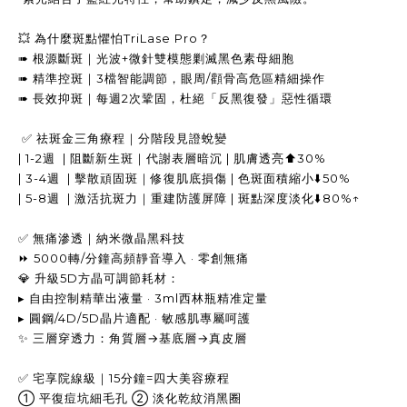
💥 為什麼斑點懼怕TriLase Pro？
➠ 根源斷斑｜光波+微針雙模態剿滅黑色素母細胞
➠ 精準控斑｜3檔智能調節，眼周/顴骨高危區精細操作
➠ 長效抑斑｜每週2次鞏固，杜絕「反黑復發」惡性循環
✅ 祛斑金三角療程｜分階段見證蛻變
| 1-2週 | 阻斷新生斑｜代謝表層暗沉 | 肌膚透亮⬆️30%
| 3-4週 | 擊散頑固斑｜修復肌底損傷 | 色斑面積縮小⬇️50%
| 5-8週 | 激活抗斑力｜重建防護屏障 | 斑點深度淡化⬇️80%↑
✅ 無痛滲透｜納米微晶黑科技
⏩ 5000轉/分鐘高頻靜音導入 · 零創無痛
💎 升級5D方晶可調節耗材：
▸ 自由控制精華出液量 · 3ml西林瓶精准定量
▸ 圓鋼/4D/5D晶片適配 · 敏感肌專屬呵護
✨ 三層穿透力：角質層→基底層→真皮層
✅ 宅享院線級｜15分鐘=四大美容療程
① 平復痘坑細毛孔 ② 淡化乾紋消黑圈