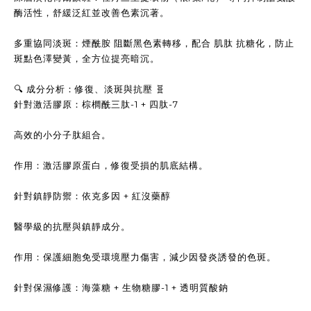
酶活性，舒緩泛紅並改善色素沉著。
多重協同淡斑：煙酰胺 阻斷黑色素轉移，配合 肌肽 抗糖化，防止
斑點色澤變黃，全方位提亮暗沉。
🔍 成分分析：修復、淡斑與抗壓 🧬
針對激活膠原：棕櫚酰三肽-1 + 四肽-7
高效的小分子肽組合。
作用：激活膠原蛋白，修復受損的肌底結構。
針對鎮靜防禦：依克多因 + 紅沒藥醇
醫學級的抗壓與鎮靜成分。
作用：保護細胞免受環境壓力傷害，減少因發炎誘發的色斑。
針對保濕修護：海藻糖 + 生物糖膠-1 + 透明質酸鈉