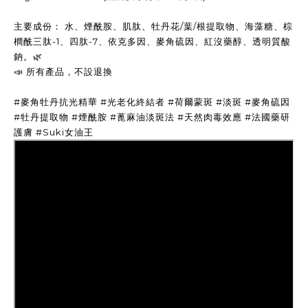
主要成份： 水、煙酰胺、肌肽、牡丹花/葉/根提取物、海藻糖、棕
櫚酰三肽-1、四肽-7、依克多因、麥角硫因、紅沒藥醇、透明質酸
鈉。🌿
📣 所有產品，不設退換
#麥角牡丹抗光精華 #光老化終結者 #荷爾蒙斑 #淡斑 #麥角硫因
#牡丹提取物 #煙酰胺 #蓖麻油淡斑法 #天然肉毒效應 #法國藥研
護膚 #Suki女油王