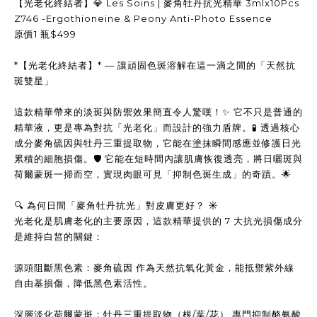
【光老化終結者】💎 Les Soins | 麥角牡丹抗光精華 3mlx10Pcs
Z746 -Ergothioneine & Peony Anti-Photo Essence
原價1 瓶$499
*【光老化終結者】* — 讓頑固色斑溶解在這一滴之間的「天然抗
斑雙星」
這款精華帶來的淡斑與防禦效果簡直令人驚嘆！✨ 它不只是普通的
精華液，更是專為對抗「光老化」而設計的強力盾牌。🧪 透過核心
成分麥角硫因與牡丹三重提取物，它能在塗抹瞬間感應並修護日光
累積的細胞損傷。🛡️ 它能在短時間內讓肌膚恢復透亮，將日曬斑與
荷爾蒙斑一掃而空，實現肉眼可見「抑制色斑生成」的奇蹟。🌟
🔍 為何日間「麥角牡丹抗光」對皮膚更好？ ☀️
光老化是肌膚老化的主要原因，這款精華提供的 7 大抗光損傷成分
是維持白皙的關鍵：
源頭阻斷黑色素：麥角硫因 作為天然抗氧化黃金，能抵禦紫外線
自由基損傷，降低黑色素活性。
深層淡化荷爾蒙斑：牡丹三重提取物（根/葉/花） 專門抑制酪氨酸