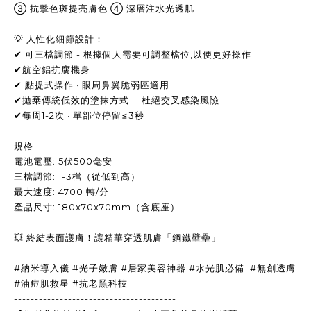
③ 抗擊色斑提亮膚色 ④ 深層注水光透肌
💡 人性化細節設計：
✔ 可三檔調節 - 根據個人需要可調整檔位,以便更好操作
✔航空鋁抗腐機身
✔ 點提式操作 · 眼周鼻翼脆弱區適用
✔拋棄傳統低效的塗抹方式 - 杜絕交叉感染風險
✔每周1-2次 · 單部位停留≤3秒
規格
電池電壓: 5伏500毫安
三檔調節: 1-3檔（從低到高）
最大速度: 4700 轉/分
產品尺寸: 180x70x70mm（含底座）
💥 終結表面護膚！讓精華穿透肌膚「鋼鐵壁壘」
#納米導入儀 #光子嫩膚 #居家美容神器 #水光肌必備 #無創透膚
#油痘肌救星 #抗老黑科技
---------------------------------------