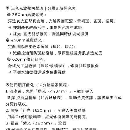
🌟 三色光波靶向擊斑｜分層瓦解黑色素
🟣 380nm高能紫光：
穿透表皮直擊真皮層，光解深層斑源（黃褐斑、雀斑、曬斑）
→ 抑制酪氨酸酶活性，阻斷黑色素生成鏈
→ 紅光+藍光雙頻協同，褪黑同時修復光損肌
🔵 440nm滅斑藍光：
定向清除表皮色素沉澱（痘印、暗沉）
→ 滅菌控油預防斑點復發，膠原重組提升肌膚透光度
🔴 620nm修紅紅光：
舒緩炎症型色斑（痘印/玫瑰斑），修復肌底微損傷
→ 平衡水油從根源減少色素沉積
🌟使用順序優化（10分鐘居家流程）
1. 清潔後，先開「藍光（440nm）」＋微針導入
選擇 控油型精華（如含煙酰胺），幫助角質代謝，讓後續美白成
分更好吸收。
2. 切換「紅光（620nm）」＋導入美白精華
•用維C+傳明酸精華，紅光修復屏障同時提亮。
3. 最後「紫光（380nm）」鞏固
•紫光結合了藍紅光特性，幫助鎮定，減少反黑風險。