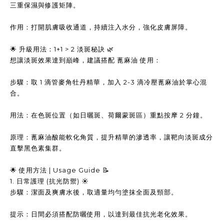
三重保濕與修護矩陣。
作用：打開肌膚吸收通道，持續注入水分，強化皮膚屏障。
🌟 升級用法：1+1 > 2 淡斑秘訣 🌿
想讓淡斑效果達到巔峰，建議搭配 蓖麻油 使用：
步驟：取 1 滴管麥角牡丹精華，加入 2-3 滴冷壓蓖麻油於掌心混
合。
用法：在色斑位置（如日曬斑、荷爾蒙斑區）重點按摩 2 分鐘。
原理：蓖麻油酸能軟化角質，提升精華的滲透率，讓靶向淡斑成分
直擊黑色素集群。
🌟 使用方法 | Usage Guide 📝
1. 日常護理 (抗光防禦) ☀️
步驟：潔面及爽膚水後，取適量均勻塗抹全面及頸部。
提示：日間必須搭配防曬使用，以達到最佳抗光老化效果。