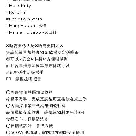
#HelloKitty
#Kuromi
#LittleTwinStars
#Hangyodon -水怪
#Minna no tabo -大口仔
❌唔需要係大廚❌唔需要開火🔥
無論係簡單加熱食物♨️ 飲湯🍲定係嘆茶
都可以☑️安全☑️快捷☑️方便咁做到
而且容易清潔🧼簡單濕布抹就可以
✅絕對係生活好幫手
👍🏻一鍋攪掂晒 👏🏻
⭕️外殼採用雙層加厚物料
拎起不燙手，完成烹調後可直接放在桌上🥰
⭕️內膽採用第三代納米陶瓷釉料
表面模擬荷葉紋理，較傳統物料更光滑💃🏻
食得安心，容易清洗🚿
⭕️便擕式設計，拿取方便
⭕️500W 低功率，室內地方都能安全使用