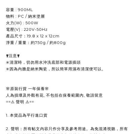
容量 : 900ML
物料 : PC / 納米塗層
火力(W) : 500W
電壓(V) : 220V-50Hz
產品尺寸：19.8 x 12 x 12cm
淨重 / 重量：約750g / 約800g
❣️注意❣️
✳️清潔時，切勿用水沖洗底部和電源插頭
✳️因為內膽是納米陶瓷，所以簡單用濕布清潔便可以。
🌸原裝行貨 一年保養🌸
人為損壞及外觀有花, 不包括在保養範圍內, 敬請留意
==
==
⚠️
聲明
⚠️
1.
本貨品為平行進口貨
2.
聲明：所有帖文內容只作分享及參考用途。為免混淆視聽，所有