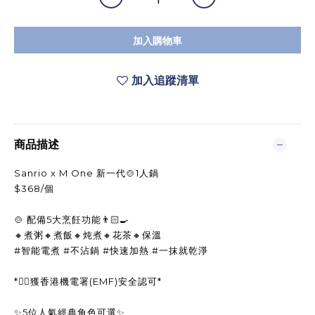
加入購物車
加入追蹤清單
商品描述
Sanrio x M One 新一代🍲1人鍋
$368/個
🍲 配備5大烹飪功能👨🏻‍🍳
🔸煮粥🔸煮飯🔸炖煮🔸花茶🔸保溫
#智能電煮 #不沾鍋 #快速加熱 #一抹就乾淨
*👍🏻獲香港機電署(EMF)安全認可*
✨5位人氣經典角色可選✨