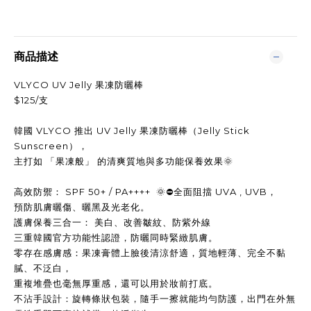
商品描述
VLYCO UV Jelly 果凍防曬棒
$125/支
韓國 VLYCO 推出 UV Jelly 果凍防曬棒（Jelly Stick
Sunscreen），
主打如 「果凍般」 的清爽質地與多功能保養效果🌞
高效防禦： SPF 50+ / PA++++ 🌞⛔全面阻擋 UVA , UVB，
預防肌膚曬傷、曬黑及光老化。
護膚保養三合一： 美白、改善皺紋、防紫外線
三重韓國官方功能性認證，防曬同時緊緻肌膚。
零存在感膚感：果凍膏體上臉後清涼舒適，質地輕薄、完全不黏
膩、不泛白，
重複堆疊也毫無厚重感，還可以用於妝前打底。
不沾手設計：旋轉條狀包裝，隨手一擦就能均勻防護，出門在外無