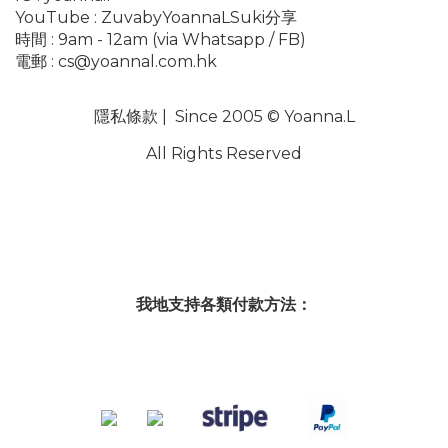
YouTube :
ZuvabyYoannaLSuki分享
時間 : 9am - 12am (via Whatsapp / FB)
電郵 :
cs@yoannal.com.hk
隱私條款
| Since 2005 © Yoanna.L
All Rights Reserved
我地支持各類付款方法：