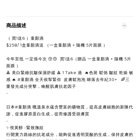
商品描述
（ 買1送6 ）童顏滴
$258/ 1盒童顏滴送 （一盒童顏滴 + 隨機 5片面膜 ）
今年至抵 一定係今次 😙😙 買1送6（贈品 一盒童顏滴 + 隨機 5片
面膜 ）
🔺 美白緊緻抗皺保濕舒緩 🔺 1 Take 過 🔥色斑 鬆弛 皺紋 乾燥 敏
感 🔥 #童顏滴 全天侯幫緊你 皮膚鬆泡泡 睇落去年紀30+ 🌈三
重發光成分突擊，喚醒肌膚抗老因子
-
日本#童顏滴 嘅溫泉水蘊含豐富的礦物質，提高皮膚細胞的新陳代
謝，促進膠原蛋白生成，從而修護受損膚質
-
✨視黃醇 -緊致撫紋
行開實力路線的抗老成分，能夠促進透明質酸的生成，保持皮膚的