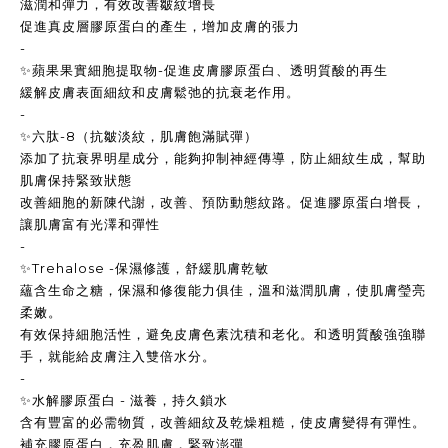
滋潤和彈力，有效改善皺紋增長
促進真皮層膠原蛋白的產生，增加皮膚的張力
-
✨蘋果果實細胞提取物-促進皮膚膠原蛋白、透明質酸的再生
緩解皮膚表面細紋和皮膚鬆弛的抗衰老作用。
-
✨六肽-8（抗皺淡紋，肌膚飽滿賦彈）
添加了抗衰界明星成分，能夠抑制神經傳導，防止細紋生成，幫助
肌膚保持緊致狀態
改善細胞的新陳代謝，改善、預防動態紋路。促進膠原蛋白增長，
讓肌膚富有光澤和彈性
-
✨Trehalose -保濕修護，舒緩肌膚乾敏
蘊含生命之糖，保濕和修復能力俱佳，溫和滋潤肌膚，使肌膚瑩亮
柔嫩。
有效保持細胞活性，避免皮膚色素沈積和老化。和透明質酸強強聯
手，就能給皮膚注入雙倍水分。
-
✨水解膠原蛋白 - 滋養，持久鎖水
含有豐富的必需物質，改善細紋及乾燥粗糙，使皮膚變得有彈性。
補充膠原蛋白，充盈肌膚，緊致澎彈