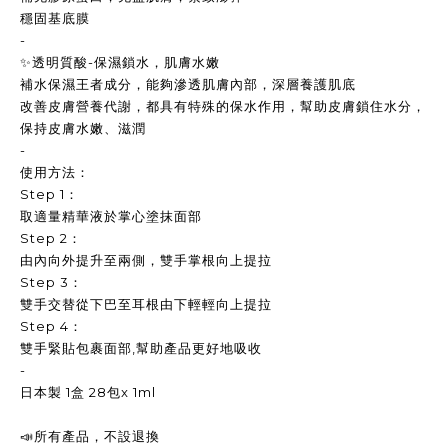
穩固基底膜
-
✨透明質酸-保濕鎖水，肌膚水嫩
補水保濕王者成分，能夠滲透肌膚內部，深層養護肌底
改善皮膚營養代謝，都具有特殊的保水作用，幫助皮膚鎖住水分，
保持皮膚水嫩、滋潤
-
使用方法：
Step 1：
取適量精華液於掌心塗抹面部
Step 2：
由內向外提升至兩側，雙手掌根向上提拉
Step 3：
雙手交替從下巴至耳根由下輕輕向上提拉
Step 4：
雙手緊貼包裹面部,幫助產品更好地吸收
-
日本製 1盒 28包x 1ml
📣
所有產品，不設退換