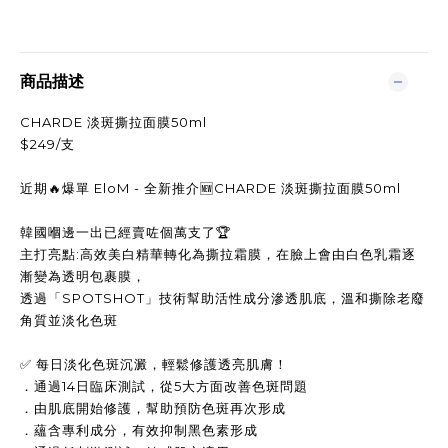
商品描述
CHARDE 淡斑撕拉面膜50ml
$249/支
近期🔥爆單 EloM - 全新推介🆕CHARDE 淡斑撕拉面膜50ml
韓國嗰邊一出已經賣咗個萬支了🏆
主打亮點:高效美白精華轉化為撕拉霜膜，在臉上會由白色乳霜逐
漸變為透明包裹膜，
透過「SPOTSHOT」技術幫助活性成分滲透肌底，溫和撕除老廢
角質並淡化色斑
✅ 每日淡化色斑沉澱，輕鬆修護透亮肌膚！
．通過14日臨床測試，從5大方面改善色斑問題
．由肌底開始修護，幫助預防色斑再次形成
．蘊含專利成分，有效抑制黑色素形成