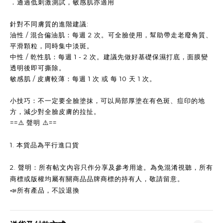
．通過低刺激測試，敏感肌亦適用
針對不同膚質的進階建議:
油性 / 混合偏油肌：每週 2 次。可全臉使用，幫助帶走老廢角質、
平滑顆粒，同時集中淡斑。
中性 / 乾性肌：每週 1 - 2 次。建議先做好基礎保濕打底，面膜變
透明後即可撕除。
敏感肌 / 皮膚較薄：每週 1 次 或 每 10 天 1 次。
小技巧：不一定要全臉塗抹，可以局部厚塗在有色斑、痘印的地
方，減少對全臉皮膚的拉扯。
==
==
⚠️
聲明
⚠️
1.
本貨品為平行進口貨
2.
聲明：所有帖文內容只作分享及參考用途。為免混淆視聽，所有
商標或版權均屬有關商品品牌商標的持有人，敬請留意。
📣
所有產品，不設退換