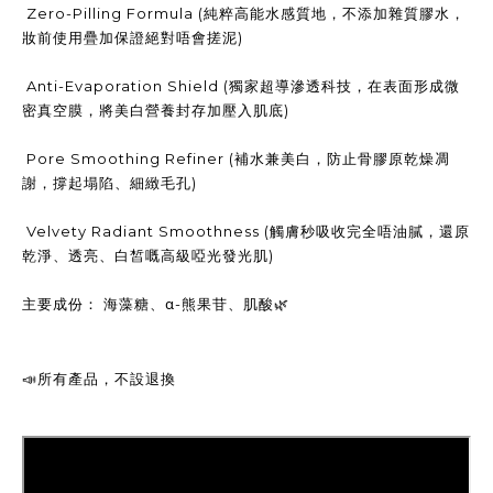
Zero-Pilling Formula (純粹高能水感質地，不添加雜質膠水，
妝前使用疊加保證絕對唔會搓泥)
Anti-Evaporation Shield (獨家超導滲透科技，在表面形成微
密真空膜，將美白營養封存加壓入肌底)
Pore Smoothing Refiner (補水兼美白，防止骨膠原乾燥凋
謝，撐起塌陷、細緻毛孔)
Velvety Radiant Smoothness (觸膚秒吸收完全唔油膩，還原
乾淨、透亮、白皙嘅高級啞光發光肌)
主要成份： 海藻糖、α-熊果苷、肌酸🌿
📣
所有產品，不設退換