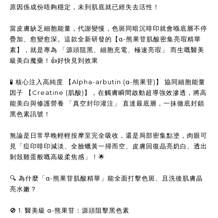
原因係成份唔夠穩定，未到肌底就已經失去活性！
當皮膚缺乏細胞能量，代謝變慢，色斑同暗沉啡印就會喺底層不停
疊加、愈變愈深。這款全新研發的【α-熊果苷肌酸密集亮瑕精華
素】，就是專為 「源頭阻黑、細胞充電、極速亮瑕」 而生嘅醫美
級美白魔藥！👍好快見到效果
🧪 核心注入高純度 【Alpha-arbutin (α-熊果苷)】 協同細胞能量
因子 【Creatine (肌酸)】，在觸膚瞬間啟動超導強效滲透，將高
能美白與修護營養 「真空封印灌注」 直達最底層，一抹徹底封鎖
黑色素訊號！
無論是日常早晚輕輕按摩至完全吸收，還是局部密集點塗，肉眼可
見「痘印啡印減淡、全臉蠟黃一掃而空、皮膚回復晶亮奶白、透出
剝殼雞蛋般嘅高級柔焦感」！🌟
🔍 為什麼「α-熊果苷肌酸精華」能全面打擊色斑、且洗後肌膚晶
亮水嫩？
🚫 1. 醫美級 α-熊果苷：源頭阻擊黑色素