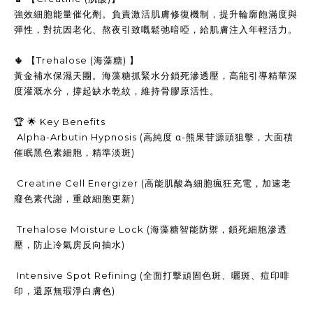
強效細胞能量催化劑。負責激活肌膚修復機制，提升輪廓飽滿度與
彈性，對抗因老化、熬夜引致嘅鬆弛暗啞，給肌膚注入年輕活力。
🌵 【Trehalose (海藻糖) 】
黃金補水保濕天團。海藻糖抓緊水分鎖死滲透壓，高能引導精華深
度灌溉水分，撐起缺水乾紋，維持骨膠原活性。
🏆 🌟 Key Benefits
Alpha-Arbutin Hypnosis (高純度 α-熊果苷源頭狙擊，大面積
催眠黑色素細胞，精準淡斑)
Creatine Cell Energizer (高能肌酸為細胞瘋狂充電，加速老
廢色素代謝，重啟細胞更新)
Trehalose Moisture Lock (海藻糖智能防禦，鎖死細胞滲透
壓，防止冷氣房反向抽水)
Intensive Spot Refining (全面打擊頑固色斑、曬斑、痘印啡
印，還原無瑕淨白膚色)