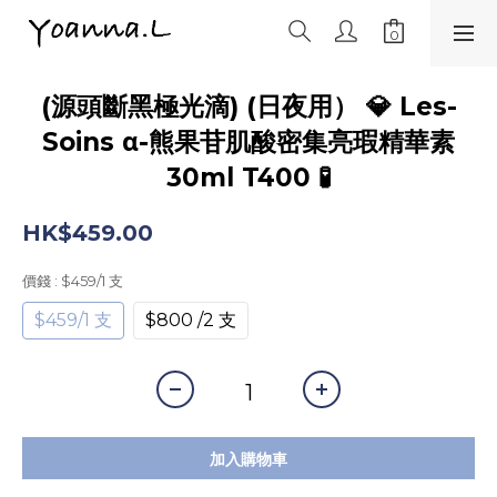
(源頭斷黑極光滴) (日夜用） 💎 Les-
Soins α-熊果苷肌酸密集亮瑕精華素
30ml T400 🧪
HK$459.00
價錢
: $459/1 支
$459/1 支
$800 /2 支
加入購物車