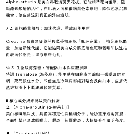
Alpha-arbutin 是美白界嘅淡斑天花板。它能精準靶向狙擊、阻
斷酪氨酸酶的活性，在肌底大面積催眠黑色素細胞，降低色素沉澱
機會，使皮膚達到真正的淨白透肌。
⚡ 2. 細胞能量肌酸：加速代謝、重啟細胞更新
Creatine 負責幫疲憊開裂嘅受損細胞「瘋狂充電」，補足細胞能
量，加速新陳代謝。它能協同美白成分將底層色斑和舊啡印快速推
向表面代謝走，還原細緻毛孔。
💦 3. 生物級海藻糖：智能防抽水與重塑屏障
特調 Trehalose (海藻糖)，能主動在細胞表面編織一張隱形防禦
網，死死鎖住水分。即使坐足冷氣房都絕對唔會反向抽水，皮膚依
然維持漲卜卜嘅絲絨軟嫩質感。
🧪 核心成分與細胞級美白解密
🔮 【Alpha-arbutin (α-熊果苷)】
美白界嘅黑科技。具備高穩定性與極細分子，能秒速穿透角質層，
全面打擊已形成嘅啡印、曬斑、荷爾蒙斑，大幅提升全臉明亮度。
🔋 【Creatine (肌酸)】