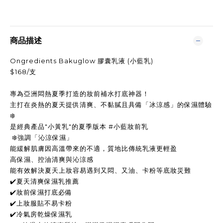
商品描述
Ongredients Bakuglow 膠囊乳液 (小藍乳)
$168/支
專為亞洲悶熱夏季打造的妝前補水打底神器！
主打在炎熱的夏天提供清爽、不黏膩且具備「冰涼感」的保濕體驗
❄️
是經典產品"小黃乳"的夏季版本 #小藍妝前乳
❄️強調「沁涼保濕」
能緩解肌膚因高溫帶來的不適，質地比傳統乳液更輕盈
高保濕、控油清爽與沁涼感
能有效解決夏天上妝容易遇到又悶、又油、卡粉等底妝災難
✔️夏天清爽保濕乳推薦
✔️妝前保濕打底必備
✔️上妝服貼不易卡粉
✔️冷氣房乾燥保濕乳