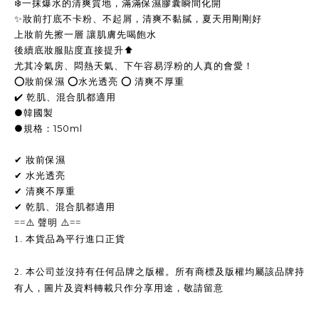
❄️一抹爆水的清爽質地，滿滿保濕膠囊瞬間化開
✨妝前打底不卡粉、不起屑，清爽不黏膩，夏天用剛剛好
上妝前先擦一層 讓肌膚先喝飽水
後續底妝服貼度直接提升⬆️
尤其冷氣房、悶熱天氣、下午容易浮粉的人真的會愛！
⭕️妝前保濕 ⭕️水光透亮 ⭕️ 清爽不厚重
✔️ 乾肌、混合肌都適用
●韓國製
●規格：150ml
✔ 妝前保濕
✔ 水光透亮
✔ 清爽不厚重
✔ 乾肌、混合肌都適用
==
⚠️
聲明
⚠️
==
1.
本貨品為平行進口正貨
2.
本公司並沒持有任何品牌之版權。所有商標及版權均屬該品牌持
有人，圖片及資料轉載只作分享用途，敬請留意