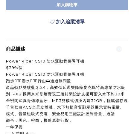
加入購物車
加入追蹤清單
商品描述
Power Rider CS10 防水運動骨傳導耳機
$399/個
Power Rider CS10 防水運動骨傳導耳機
跑步🏃🏻‍♂️游水🏊🏻‍♂️行山🗻通通無問題
產品特點雙核藍牙5.4，高效低延遲雙降噪麥克風特高專業防水級
別 IPX8 採用奈米塗層實現三層封閉設計支援可潛入水下約30米
全密閉式真骨傳導藍牙，MP3雙模式切換內建32GB，輕鬆儲存過
千首歌曲ACS全景立體聲，水下無損音質顯示器展示實時電量、
模式、音量磁吸式充電，安全易用三鍵設計控制音量、通話
顏色︰黑色，橙白，橙藍原裝行貨，
一年保養
==
==
⚠️
聲明
⚠️