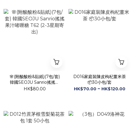
🌸(附酸酸粉&貼紙)(7包/套)
D016家庭裝陳皮枸杞薑米茶
韓國SEOJU Sanrio搖搖果
📦30小包/套
汁啫喱糖 T62 (2-3星期寄出)
HK$80.00
HK$70.00 ~ HK$120.00