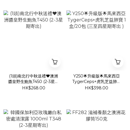
(1頭)南北行中秋送禮❤️澳洲
Y250🌟升級版🌟馬來西亞
醬皇野生鮑魚T450 (2-3星期
TygerCeps+虎乳芝益肺寶
寄出)
1盒/20包 (三至四星期寄出 )
HK$268.00
HK$398.00