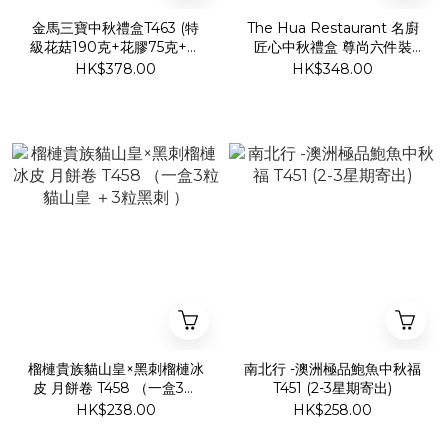
金馬三寶中秋禮盒T463 (特
The Hua Restaurant 名廚
級花菇190克+花膠75克+羊
匠心中秋禮盒 尊尚六件裝
肚菌45克)
T462(14/8截單之後2-3星期
HK$378.00
HK$348.00
寄出）
榴槤貴族貓山皇×黑刺榴槤冰
南北行 -澳洲極品鮑魚中秋福
皮 月餅卷 T458 （一盒3粒
T451 (2-3星期寄出)
貓山皇 ＋3粒黑刺 ）
HK$238.00
HK$258.00