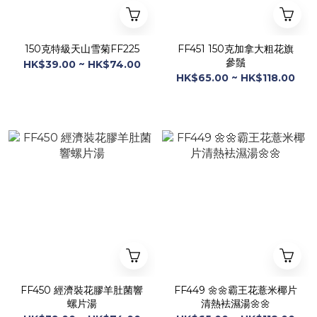
150克特級天山雪菊FF225
FF451 150克加拿大粗花旗
參鬚
HK$39.00 ~ HK$74.00
HK$65.00 ~ HK$118.00
FF450 經濟裝花膠羊肚菌響
FF449 🌼🌼霸王花薏米椰片
螺片湯
清熱袪濕湯🌼🌼