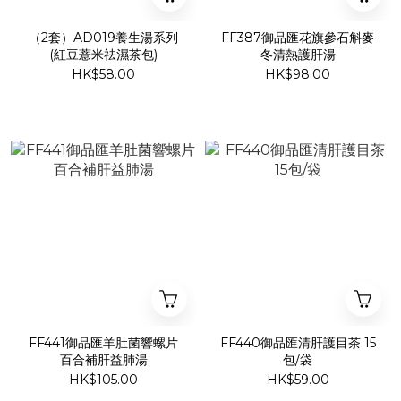
（2套）AD019養生湯系列
FF387御品匯花旗參石斛麥
(紅豆薏米祛濕茶包)
冬清熱護肝湯
HK$58.00
HK$98.00
FF441御品匯羊肚菌響螺片
FF440御品匯清肝護目茶 15
百合補肝益肺湯
包/袋
HK$105.00
HK$59.00