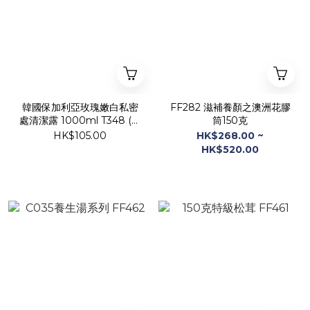
韓國保加利亞玫瑰嫩白私密
FF282 滋補養顏之澳洲花膠
處清潔露 1000ml T348 (2-
筒150克
3星期寄出)
HK$105.00
HK$268.00 ~
HK$520.00