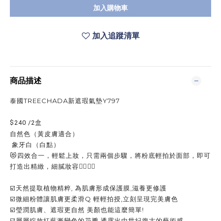
加入購物車
加入追蹤清單
商品描述
泰國TREECHADA新遮瑕氣墊Y797
$240 /2盒
自然色（黃皮膚適合）
象牙白（白點）
😻四效合一，輕鬆上妝，只需兩個步驟，將粉底輕拍於面部，即可
打造出精緻，細膩妝容👍🏻👍🏻
☑️天然提取植物精粹, 為肌膚形成保護膜,滋養更修護
☑️微細粉體讓肌膚更柔滑Q 輕輕拍授,立刻呈現完美膚色
☑️瑩潤肌膚、遮瑕更自然 美顏也能這麼簡單!
☑️層層綻放紅藍漸變色的花瓣 透露出中世紀復古的藝術感