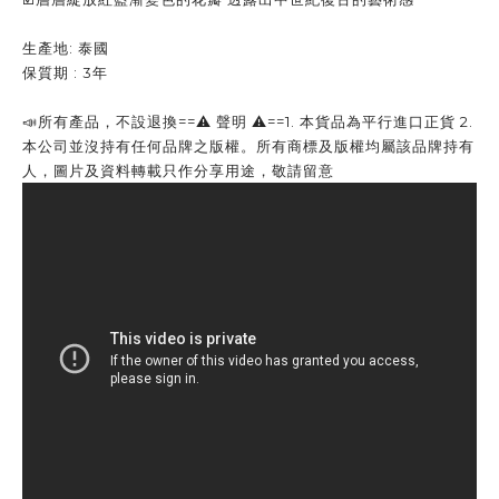
生產地: 泰國
保質期 : 3年
📣所有產品，不設退換
==⚠️ 聲明 ⚠️==1. 本貨品為平行進口正貨 2.
本公司並沒持有任何品牌之版權。所有商標及版權均屬該品牌持有
人，圖片及資料轉載只作分享用途，敬請留意