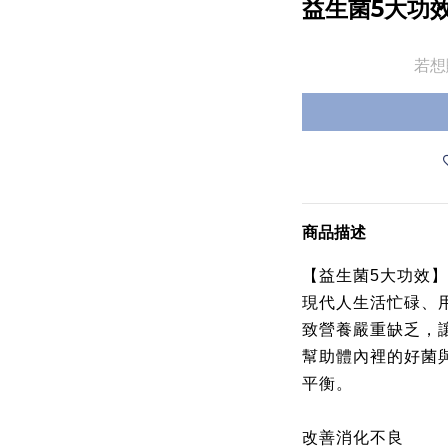
益生菌5大功
若想
商品描述
【益生菌
大功效】
5
現代人生活忙碌、
致營養嚴重缺乏，
幫助體內裡的好菌
平衡。
改善消化不良