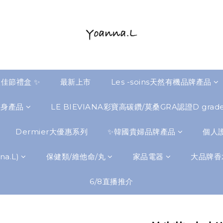
佳節禮盒 ✨
最新上市
Les -soins天然有機品牌產品
瘦身產品
LE BIEVIANA彩寶高碳鑽/莫桑GRA認證D gra
Dermier大優惠系列
✨韓國貴婦品牌產品
個人護
a.L)
保健類/維他命/丸
家品電器
大品牌香
6/8直播推介