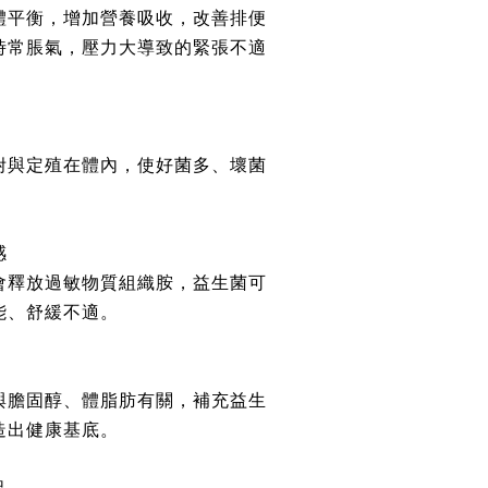
體平衡，增加營養吸收，改善排便
時常脹氣，壓力大導致的緊張不適
附與定殖在體內，使好菌多、壞菌
感
會釋放過敏物質組織胺，益生菌可
能、舒緩不適。
與膽固醇、體脂肪有關，補充益生
造出健康基底。