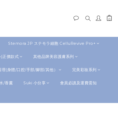
Stemora JP ステモラ細胞 CelluRevive Pro+
de|正價款式
其他品牌美容護膚系列
理(身體/口腔/手部/腳部/其他）
完美彩妝系列
水/香薰
Suki 小分享
會員必讀及運費需知