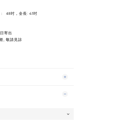
: 41
 : 48
吋，
全長
吋
日寄出
,
差
敬請見諒