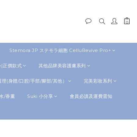
Stemora JP ステモラ細胞 CelluRevive Pro+
de|正價款式
其他品牌美容護膚系列
理(身體/口腔/手部/腳部/其他）
完美彩妝系列
水/香薰
Suki 小分享
會員必讀及運費需知