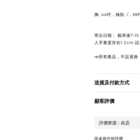
: 44
: /
胸
吋，袖肶
，HIP
7-15
寄出日期：
截單後
1-2cm
人手量度存在
誤
📣
所有產品，不設退換
送貨及付款方式
顧客評價
尚未有任何評價