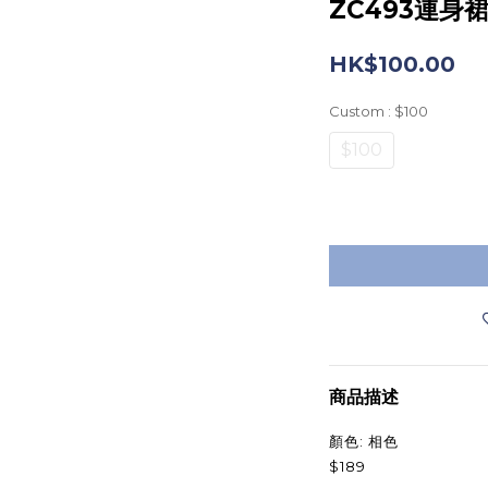
ZC493連身
HK$100.00
Custom
: $100
$100
商品描述
: 相
顏色
色
$189