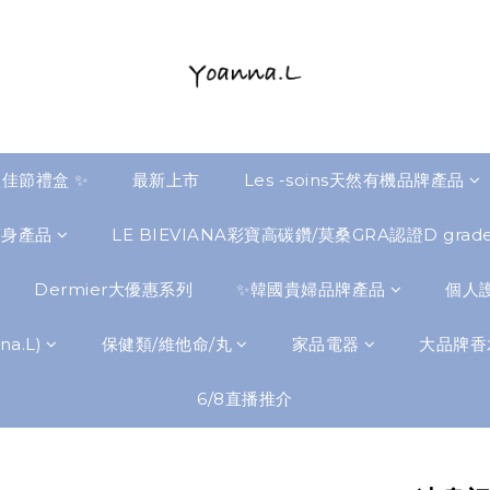
佳節禮盒 ✨
最新上市
Les -soins天然有機品牌產品
瘦身產品
LE BIEVIANA彩寶高碳鑽/莫桑GRA認證D gra
Dermier大優惠系列
✨韓國貴婦品牌產品
個人護
a.L)
保健類/維他命/丸
家品電器
大品牌香
6/8直播推介