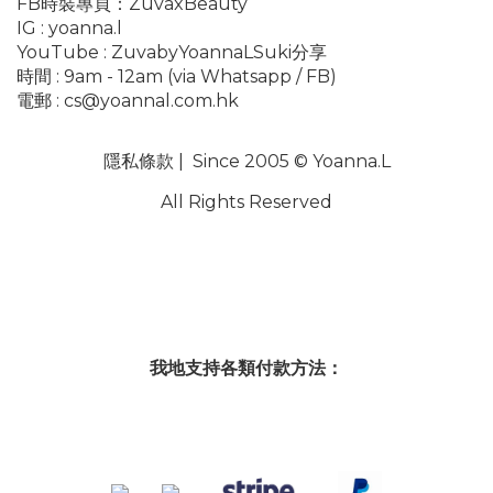
FB時裝專頁：
ZuvaxBeauty
IG :
yoanna.l
YouTube :
ZuvabyYoannaLSuki分享
時間 : 9am - 12am (via Whatsapp / FB)
電郵 :
cs@yoannal.com.hk
隱私條款
| Since 2005 © Yoanna.L
All Rights Reserved
我地支持各類付款方法：