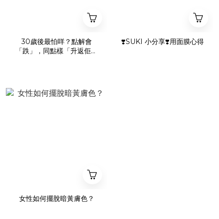
30歲後最怕咩？點解會
❣️SUKI 小分享❣️用面膜心得
「跌」，同點樣「升返佢」
✨
女性如何擺脫暗黃膚色？