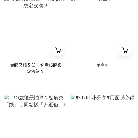
隻眼又腫又凹，究竟係眼袋
美白✨
定淚溝？